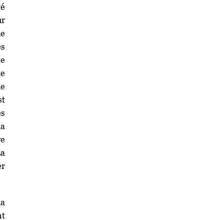
té
ur
de
es
me
le
le
st
es
la
re
La
er
la
nt