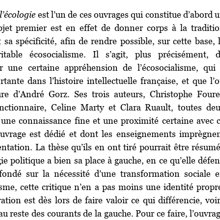
l’écologie
est l’un de ces ouvrages qui constitue d’abord 
bjet premier est en effet de donner corps à la traditi
sa spécificité, afin de rendre possible, sur cette base, 
itable écosocialisme. Il s’agit, plus précisément, 
r une certaine appréhension de l’écosocialisme, qui
ante dans l’histoire intellectuelle française, et que l’
ure d’André Gorz. Ses trois auteurs, Christophe Foure
nctionnaire, Celine Marty et Clara Ruault, toutes de
 une connaissance fine et une proximité certaine avec 
’ouvrage est dédié et dont les enseignements imprègne
tation. La thèse qu’ils en ont tiré pourrait être résum
ie politique a bien sa place à gauche, en ce qu’elle défe
 fondé sur la nécessité d’une transformation sociale 
isme, cette critique n’en a pas moins une identité propr
tion est dès lors de faire valoir ce qui différencie, voi
au reste des courants de la gauche. Pour ce faire, l’ouvra