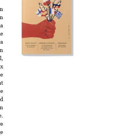
un
on
la
de
 a
on
l,
ux
ce
nt
ée
nd
en
e.
re
ge