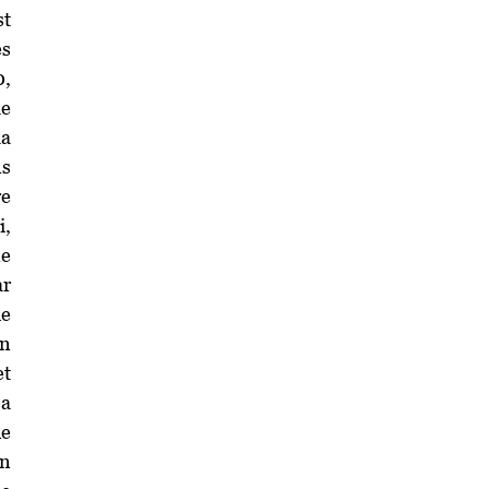
st
es
0,
le
la
ns
re
i,
ne
ar
ue
on
et
sa
de
un