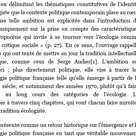
s en délimitant les thématiques constitutives de l’identi
ste que le contexte politique contemporain place au cœ
ne telle ambition est explicitée dans l’introduction 
assiquement sur la prise en compte des caractéristiqu
hropocène qui invite à se tourner vers l’écologie com
ritique sociale » (p. 27). En ce sens, l’ouvrage rappel
 qui ont tenté de mettre au jour la tradition intellectuel
ique, comme ceux de Serge Audier
[1]
. L’ambition e
ci ; plus directement politique, elle vise à tracer l
ie politique française telle qu’elle émerge à partir de 
e
siècle, et notamment des années 1970, plutôt qu’à fai
uelle au long cours des catégories de l’écologie. 
e à travers cinq chapitres, qui vont chacun faire miroit
tradition écologiste.
présente comme un retour historique sur l’émergence et 
logie politique française en tant que véritable mouveme