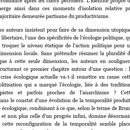
croissance après les chocs pétroliers. L’identité propre 
émerge ainsi dans ces moments d’isolation relative p
ajoritaire demeurée partisane du productivisme.
les auteurs insistent pour faire de sa dimension utopiqu
libertaire, l’une des spécificités de l’écologie politique, q
 troquer le niveau étatique de l’action politique pour 
imension locale. Sans prétendre résumer la pluralité 
ique à cette seule dimension, les auteurs en souligne
tructurant ce premier chapitre autour d’une question : 
crise écologique actuelle va-t-il remettre en cause cet
litisation qui a marqué l’écologie, liée à des traditio
utopistes et parfois proches de l’anarchisme ? Cet
 dans le constat d’une évolution de la temporalité produi
e écologique, conduisant à ce que, selon le terme de Bru
i, et non plus celle d’un progrès infini, domine désormai
cette reconfiguration de la temporalité semble plac