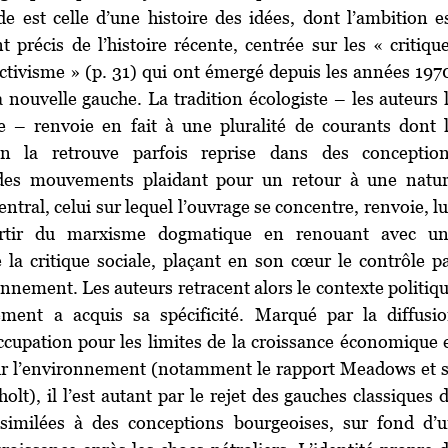
e est celle d’une histoire des idées, dont l’ambition e
précis de l’histoire récente, centrée sur les « critiqu
ctivisme » (p. 31) qui ont émergé depuis les années 197
a nouvelle gauche. La tradition écologiste – les auteurs 
e – renvoie en fait à une pluralité de courants dont 
’on la retrouve parfois reprise dans des conceptio
es mouvements plaidant pour un retour à une natu
entral, celui sur lequel l’ouvrage se concentre, renvoie, lu
rtir du marxisme dogmatique en renouant avec u
la critique sociale, plaçant en son cœur le contrôle p
onnement. Les auteurs retracent alors le contexte politiq
ent a acquis sa spécificité. Marqué par la diffusi
ccupation pour les limites de la croissance économique 
ur l’environnement (notamment le rapport Meadows et 
lt), il l’est autant par le rejet des gauches classiques 
ssimilées à des conceptions bourgeoises, sur fond d’