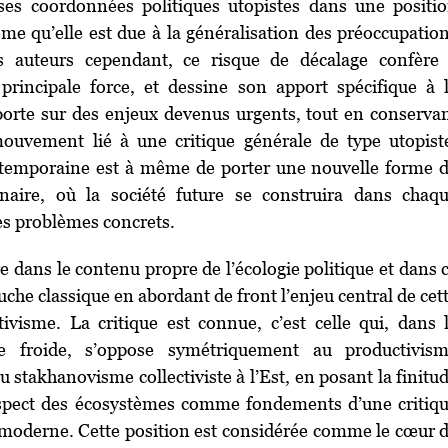
t ses coordonnées politiques utopistes dans une positi
me qu’elle est due à la généralisation des préoccupatio
es auteurs cependant, ce risque de décalage confère
a principale force, et dessine son apport spécifique à 
 porte sur des enjeux devenus urgents, tout en conserva
uvement lié à une critique générale de type utopist
ontemporaine est à même de porter une nouvelle forme 
naire, où la société future se construira dans chaq
s problèmes concrets.
e dans le contenu propre de l’écologie politique et dans 
auche classique en abordant de front l’enjeu central de cet
tivisme. La critique est connue, c’est celle qui, dans 
e froide, s’oppose symétriquement au productivis
 au stakhanovisme collectiviste à l’Est, en posant la finitu
respect des écosystèmes comme fondements d’une critiq
 moderne. Cette position est considérée comme le cœur 