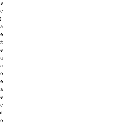
es
le
).
la
se
rt
te
la
la
le
ée
la
le
ve
nt
re