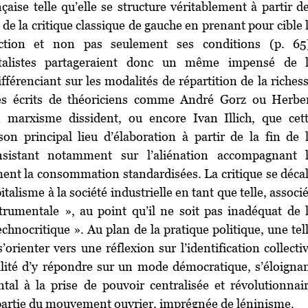
nçaise telle qu’elle se structure véritablement à partir d
de la critique classique de gauche en prenant pour cible 
ction et non pas seulement ses conditions (p. 65
talistes partageraient donc un même impensé de 
fférenciant sur les modalités de répartition de la riches
les écrits de théoriciens comme André Gorz ou Herbe
 marxisme dissident, ou encore Ivan Illich, que cet
son principal lieu d’élaboration à partir de la fin de 
sistant notamment sur l’aliénation accompagnant 
ent la consommation standardisées. La critique se déca
alisme à la société industrielle en tant que telle, associ
strumentale », au point qu’il ne soit pas inadéquat de 
hnocritique ». Au plan de la pratique politique, une tel
orienter vers une réflexion sur l’identification collecti
lité d’y répondre sur un mode démocratique, s’éloigna
tal à la prise de pouvoir centralisée et révolutionnai
partie du mouvement ouvrier, imprégnée de léninisme.