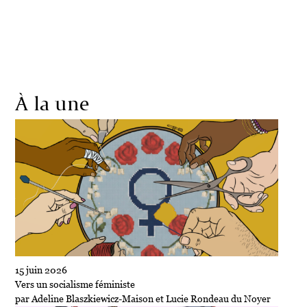
Société
Écologie
Politique
Économie
Culture
À la une
15 juin 2026
Vers un socialisme féministe
par Adeline Blaszkiewicz-Maison et Lucie Rondeau du Noyer