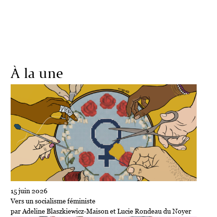
Société
Écologie
Politique
Économie
Culture
À la une
15 juin 2026
Vers un socialisme féministe
par Adeline Blaszkiewicz-Maison et Lucie Rondeau du Noyer