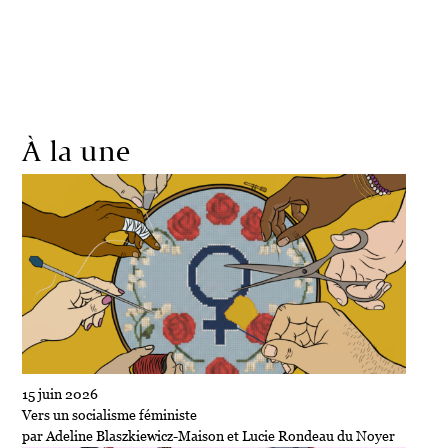
Société
Écologie
Politique
Économie
Culture
À la une
15 juin 2026
Vers un socialisme féministe
par Adeline Blaszkiewicz-Maison et Lucie Rondeau du Noyer