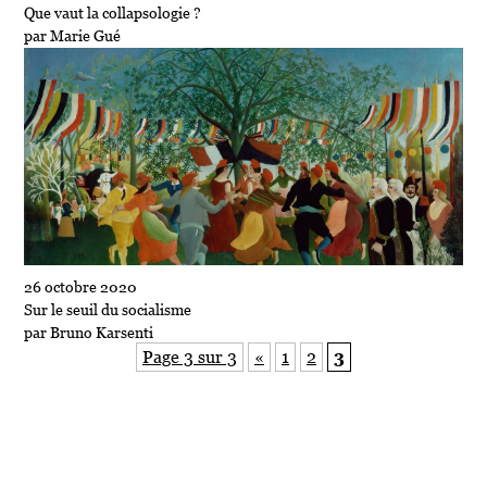
Que vaut la collapsologie ?
par Marie Gué
26 octobre 2020
Sur le seuil du socialisme
par Bruno Karsenti
Page 3 sur 3
«
1
2
3
INSCRIVEZ-VOUS
au bulletin