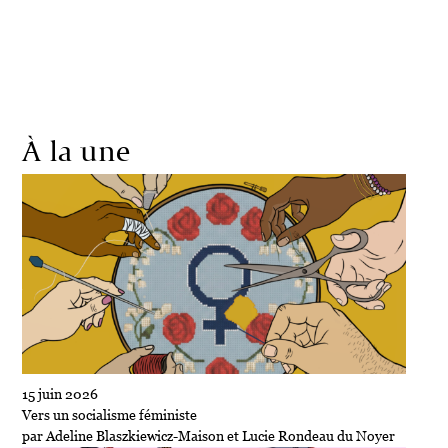
Société
Écologie
Politique
Économie
Culture
À la une
15 juin 2026
Vers un socialisme féministe
par Adeline Blaszkiewicz-Maison et Lucie Rondeau du Noyer