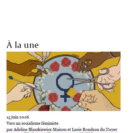
Société
Écologie
Politique
Économie
Culture
À la une
15 juin 2026
Vers un socialisme féministe
par Adeline Blaszkiewicz-Maison et Lucie Rondeau du Noyer