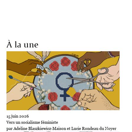
Société
Écologie
Politique
Économie
Culture
À la une
15 juin 2026
Vers un socialisme féministe
par Adeline Blaszkiewicz-Maison et Lucie Rondeau du Noyer