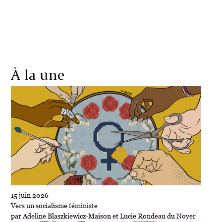
Société
Écologie
Politique
Économie
Culture
À la une
15 juin 2026
Vers un socialisme féministe
par Adeline Blaszkiewicz-Maison et Lucie Rondeau du Noyer