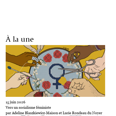
Société
Écologie
Politique
Économie
Culture
À la une
15 juin 2026
Vers un socialisme féministe
par Adeline Blaszkiewicz-Maison et Lucie Rondeau du Noyer