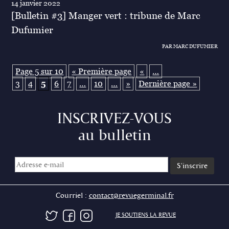
14 janvier 2022
[Bulletin #3] Manger vert : tribune de Marc
Dufumier
PAR MARC DUFUMIER
Page 5 sur 10
« Première page
«
…
3
4
5
6
7
…
10
…
»
Dernière page »
INSCRIVEZ-VOUS
au bulletin
Courriel :
contact@revuegerminal.fr
JE SOUTIENS LA REVUE